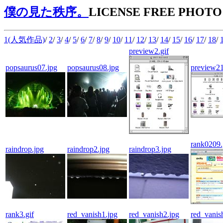
僕の見た秩序。
LICENSE FREE PHOTO
1(人気作品)
/
2
/
3
/
4
/
5
/
6
/
7
/
8
/
9
/
10
/
11
/
12
/
13
/
14
/
15
/
16
/
17
/
18
/
preview2.gif
popsaurus07.jpg
popsaurus08.jpg
preview21
rank0209.
raindrop.jpg
raindrop2.jpg
raindrop3.jpg
rank3.gif
red_vanish1.jpg
red_vanish2.jpg
red_vanis