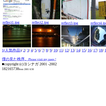
reflect1.jpg
reflect2.jpg
reflect3.jpg
reflect4.j
1(人気作品)
/
2
/
3
/
4
/
5
/
6
/
7
/
8
/
9
/
10
/
11
/
12
/
13
/
14
/
15
/
16
/
17
/
18
/
僕の見た秩序。
Please visit my page !
■copyright (c)ヨシナガ 2001 -2002
182165738
from 2001 6/30