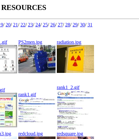
 RESOURCES
19
/
20
/
21
/
22
/
23
/
24
/
25
/
26
/
27
/
28
/
29
/
30
/
31
.gif
PS2men.jpg
radiation.jpg
rank1_2.gif
gif
rank1.gif
h3.jpg
redcloud.jpg
redsquare.jpg