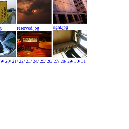
right.jpg
pg
reserved.jpg
19
/
20
/
21
/
22
/
23
/
24
/
25
/
26
/
27
/
28
/
29
/
30
/
31