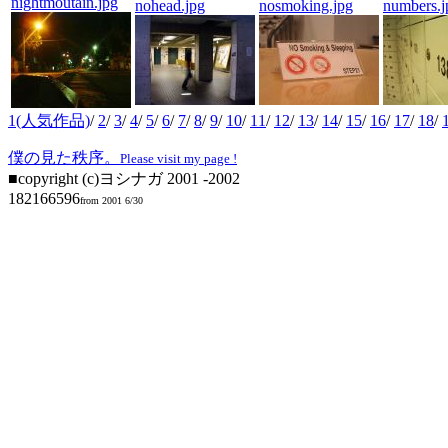
nightmoutain.jpg
nohead.jpg
nosmoking.jpg
numbers.j
1(人気作品)
/
2
/
3
/
4
/
5
/
6
/
7
/
8
/
9
/
10
/
11
/
12
/
13
/
14
/
15
/
16
/
17
/
18
/
僕の見た秩序。
Please visit my page !
■copyright (c)ヨシナガ 2001 -2002
182166596
from 2001 6/30