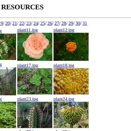
 RESOURCES
19
/
20
/
21
/
22
/
23
/
24
/
25
/
26
/
27
/
28
/
29
/
30
/
31
plant11.jpg
plant12.jpg
g
g
plant17.jpg
plant18.jpg
g
plant23.jpg
plant24.jpg