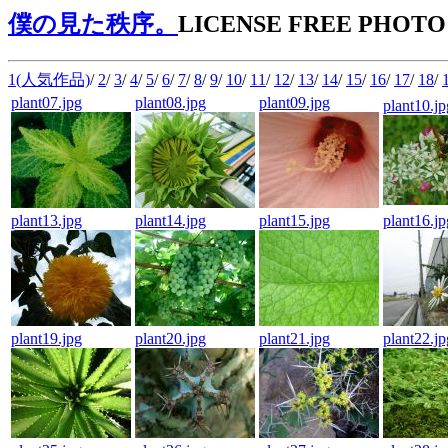
僕の見た秩序。
LICENSE FREE PHOTO
1(人気作品)
/
2
/
3
/
4
/
5
/
6
/
7
/
8
/
9
/
10
/
11
/
12
/
13
/
14
/
15
/
16
/
17
/
18
/
plant07.jpg
plant08.jpg
plant09.jpg
plant10.jp
plant13.jpg
plant14.jpg
plant15.jpg
plant16.jp
plant19.jpg
plant20.jpg
plant21.jpg
plant22.jp