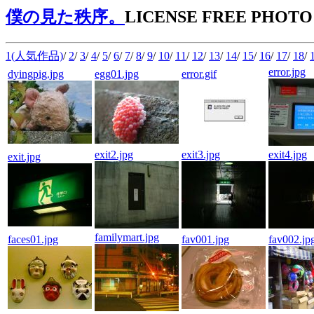
僕の見た秩序。
LICENSE FREE PHOTO
1(人気作品)
/
2
/
3
/
4
/
5
/
6
/
7
/
8
/
9
/
10
/
11
/
12
/
13
/
14
/
15
/
16
/
17
/
18
/
error.jpg
dyingpig.jpg
egg01.jpg
error.gif
exit2.jpg
exit3.jpg
exit4.jpg
exit.jpg
familymart.jpg
faces01.jpg
fav001.jpg
fav002.jp