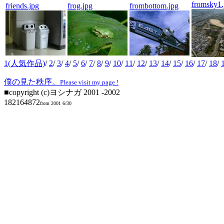
fromsky1.
friends.jpg
frog.jpg
frombottom.jpg
1(人気作品)
/
2
/
3
/
4
/
5
/
6
/
7
/
8
/
9
/
10
/
11
/
12
/
13
/
14
/
15
/
16
/
17
/
18
/
僕の見た秩序。
Please visit my page !
■copyright (c)ヨシナガ 2001 -2002
182164872
from 2001 6/30