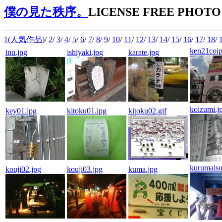
僕の見た秩序。
LICENSE FREE PHOTO
1(人気作品)
/
2
/
3
/
4
/
5
/
6
/
7
/
8
/
9
/
10
/
11
/
12
/
13
/
14
/
15
/
16
/
17
/
18
/
ken21cojp
inu.jpg
ishiyaki.jpg
karate.jpg
koizumi.j
key01.jpg
kitoku01.jpg
kitoku02.gif
kurumaisu
kouji02.jpg
kouji03.jpg
kuma.jpg