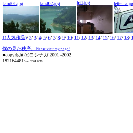
left.jpg
land01.jpg
land02.jpg
letter_a.jp
1(人気作品)
/
2
/
3
/
4
/
5
/
6
/
7
/
8
/
9
/
10
/
11
/
12
/
13
/
14
/
15
/
16
/
17
/
18
/
僕の見た秩序。
Please visit my page !
■copyright (c)ヨシナガ 2001 -2002
182164481
from 2001 6/30