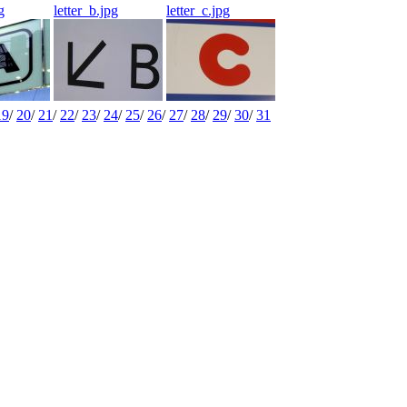
g
letter_b.jpg
letter_c.jpg
19
/
20
/
21
/
22
/
23
/
24
/
25
/
26
/
27
/
28
/
29
/
30
/
31