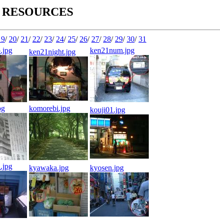
 RESOURCES
19
/
20
/
21
/
22
/
23
/
24
/
25
/
26
/
27
/
28
/
29
/
30
/
31
.jpg
ken21num.jpg
ken21night.jpg
pg
komorebi.jpg
kouji01.jpg
.jpg
kyawaka.jpg
kyosen.jpg