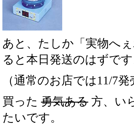
あと、たしか「実物へぇボ
ると本日発送のはずです
（通常のお店では11/7発
買った
勇気ある
方、い
たいです。