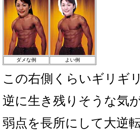
ダメな例
よい例
この右側くらいギリギ
逆に生き残りそうな気
弱点を長所にして大逆