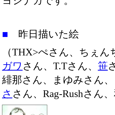
ヨシナガです。
■
昨日描いた絵
（THX>ぺさん、ちぇ
ガワ
さん、T.Tさん、
笹
緋那さん、まゆみさん、Ｒ
さ
さん、Rag-Rushさ