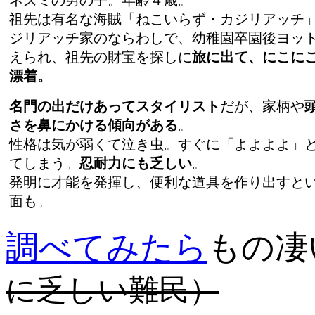
ネズミの男の子。年齢４歳。
祖先は有名な海賊「ねこいらず・カジリアッチ
ジリアッチ家のならわしで、幼稚園卒園後ヨッ
えられ、祖先の財宝を探しに
旅に出て、にこに
漂着。
名門の出だけあってスタイリスト
だが、家柄や
さを鼻にかける傾向がある
。
性格は気が弱くて泣き虫。すぐに「よよよよ」
てしまう。
忍耐力にも乏しい
。
発明に才能を発揮し、便利な道具を作り出すと
面も。
調べてみたら
もの凄
に乏しい難民）