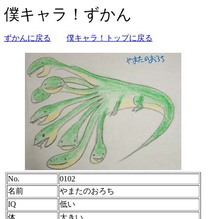
僕キャラ！ずかん
ずかんに戻る
僕キャラ！トップに戻る
No.
0102
名前
やまたのおろち
IQ
低い
体
大きい