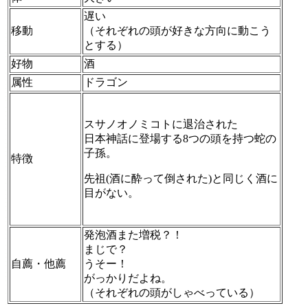
遅い
移動
（それぞれの頭が好きな方向に動こう
とする）
好物
酒
属性
ドラゴン
スサノオノミコトに退治された
日本神話に登場する8つの頭を持つ蛇の
子孫。
特徴
先祖(酒に酔って倒された)と同じく酒に
目がない。
発泡酒また増税？！
まじで？
自薦・他薦
うそー！
がっかりだよね。
（それぞれの頭がしゃべっている）