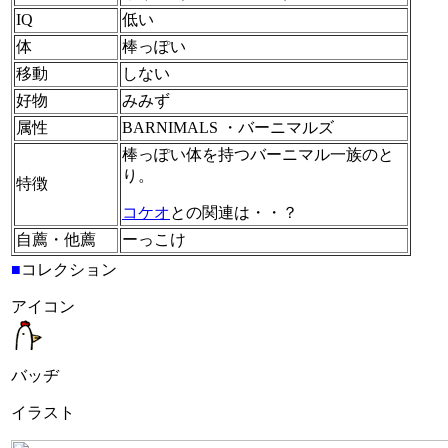
IQ
低い
体
棒っぽい
移動
しない
好物
みみず
属性
BARNIMALS ・バーニマルズ
棒っぽい体を持つバーニマル一族のと
り。
特徴
コケオ
との関連は・・？
自薦・他薦
ーっこけ
■
コレクション
アイコン
バッヂ
イラスト