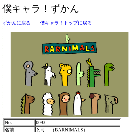
僕キャラ！ずかん
ずかんに戻る
僕キャラ！トップに戻る
No.
0093
名前
とり （BARNIMALS）