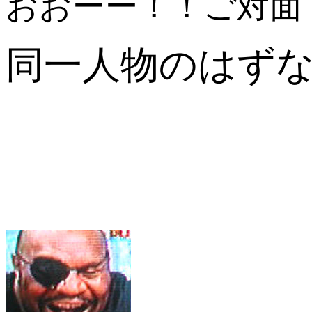
おおーー！！ご対
同一人物のはず