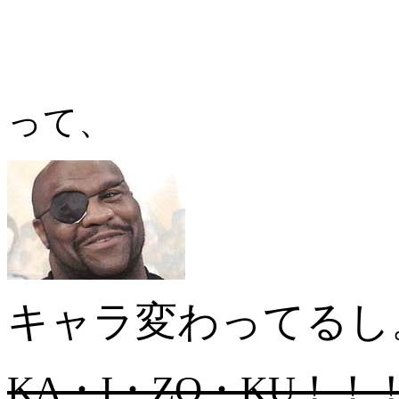
って、
キャラ変わってるし
KA・I・ZO・KU！！