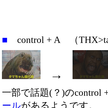
■
control + A （THX
→
一部で話題(？)のcontro
ール
があるようです。