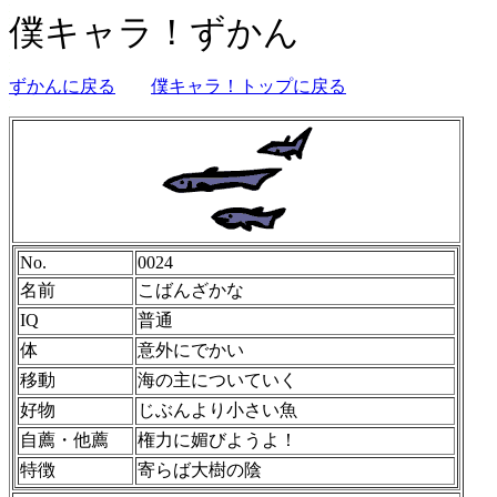
僕キャラ！ずかん
ずかんに戻る
僕キャラ！トップに戻る
No.
0024
名前
こばんざかな
IQ
普通
体
意外にでかい
移動
海の主についていく
好物
じぶんより小さい魚
自薦・他薦
権力に媚びようよ！
特徴
寄らば大樹の陰