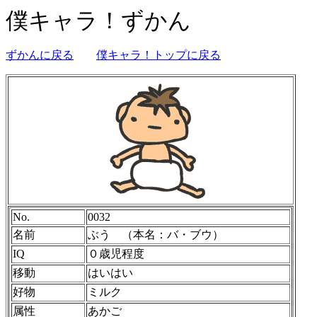
僕キャラ！ずかん
ずかんに戻る
僕キャラ！トップに戻る
No.
0032
名前
ぶう （本名：バ・ブウ）
IQ
０歳児程度
移動
はいはい
好物
ミルク
属性
あかご