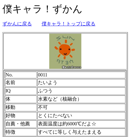
僕キャラ！ずかん
ずかんに戻る
僕キャラ！トップに戻る
No.
0011
名前
たいよう
IQ
ふつう
体
水素など（核融合）
移動
不可
好物
とくにたべない
自薦・他薦
表面温度は約6000℃だよ☆
特徴
すべてに等しく与えたまえる