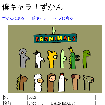
僕キャラ！ずかん
ずかんに戻る
僕キャラ！トップに戻る
No.
0095
名前
いのしし （BARNIMALS）