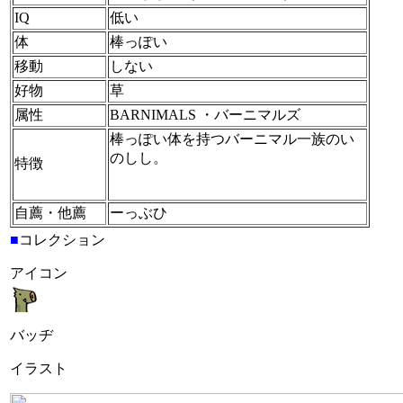
IQ
低い
体
棒っぽい
移動
しない
好物
草
属性
BARNIMALS ・バーニマルズ
棒っぽい体を持つバーニマル一族のい
のしし。
特徴
自薦・他薦
ーっぶひ
■
コレクション
アイコン
バッヂ
イラスト