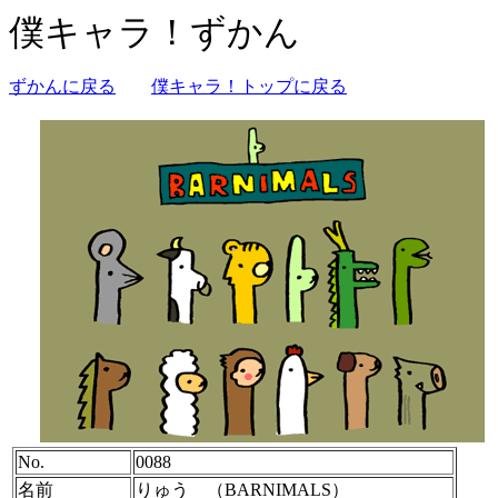
僕キャラ！ずかん
ずかんに戻る
僕キャラ！トップに戻る
No.
0088
名前
りゅう （BARNIMALS）