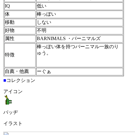
IQ
低い
体
棒っぽい
移動
しない
好物
不明
属性
BARNIMALS ・バーニマルズ
棒っぽい体を持つバーニマル一族のり
ゅう。
特徴
自薦・他薦
ーぐぁ
■
コレクション
アイコン
バッヂ
イラスト