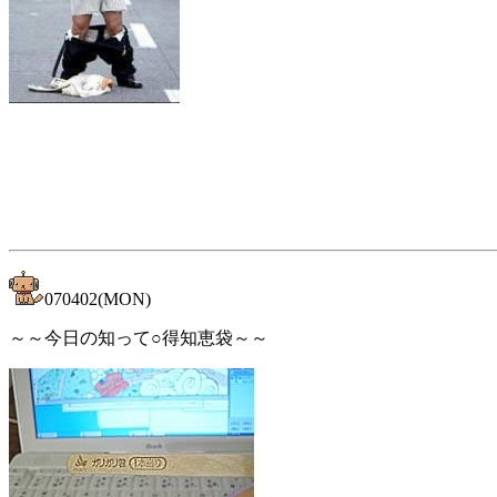
【トレンドの中心予想図】
070402(MON)
～～今日の知って○得知恵袋～～