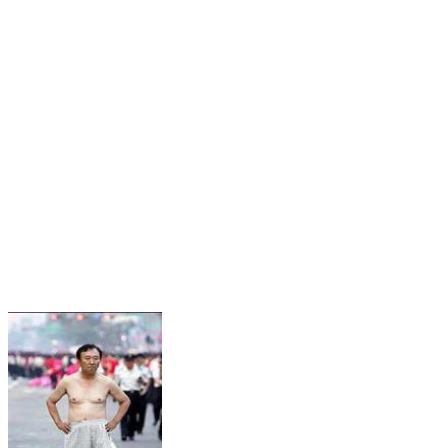
もしかすると「2007年」は「2007年度」という意味で
4/1から裸と白の大逆襲が始まるのかもしれない。
・
・
・
そんな「裸と白」がトレンドになる200
本当に期待大ですよね！！！