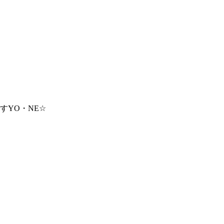
すYO・NE☆
）