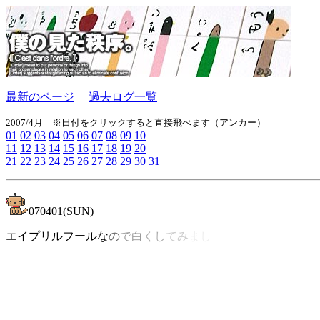
最新のページ
過去ログ一覧
2007/4月 ※日付をクリックすると直接飛べます（アンカー）
01
02
03
04
05
06
07
08
09
10
11
12
13
14
15
16
17
18
19
20
21
22
23
24
25
26
27
28
29
30
31
070401(SUN)
エイプリルフールな
の
で白
くし
てみ
まし
た。
＞挨拶
ヨシナガです。