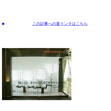
■
裸と白
（
この記事への直リンクはこちら
）
新宿を歩いていると、こんなディスプレイを見つけた。
？！