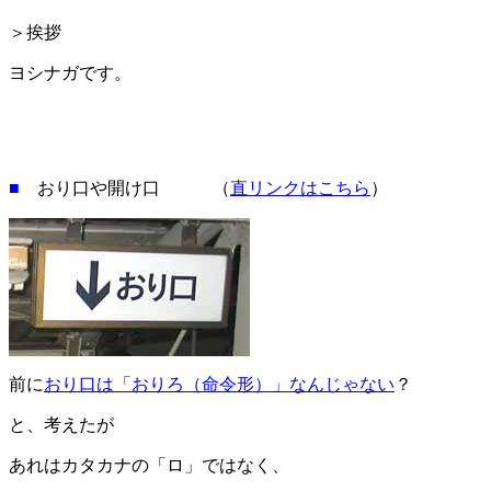
＞挨拶
ヨシナガです。
■
おり口や開け口 （
直リンクはこちら
）
前に
おり口は「おりろ（命令形）」なんじゃない
？
と、考えたが
あれはカタカナの「ロ」ではなく、