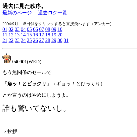
過去に見た秩序。
最新のページ
過去ログ一覧
2004/9月 ※日付をクリックすると直接飛べます（アンカー）
01
02
03
04
05
06
07
08
09
10
11
12
13
14
15
16
17
18
19
20
21
22
23
24
25
26
27
28
29
30
31
040901(WED)
もう魚関係のセールで
「
魚ッ！とビックリ
」
（ギョッ！とびっくり）
とか言うのはやめにしようよ。
誰も驚いてないし。
＞挨拶