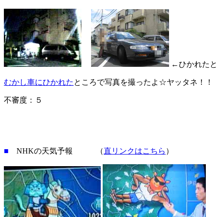
←ひかれた
むかし車にひかれた
ところで写真を撮ったよ☆ヤッタネ！！
不審度：５
■
NHKの天気予報 （
直リンクはこちら
）