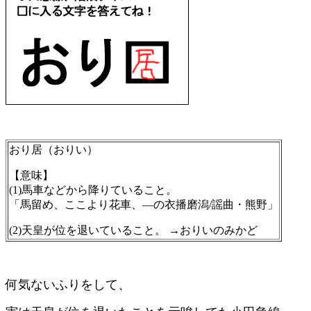
おり居（おりい）
【意味】
(1)馬車などから降りていること。
「馬留め、ここより花車、―の衣播磨潟/謡曲・熊野」
(2)天皇が位を退いていること。 →おりいのみかど
何気ないふりをして、