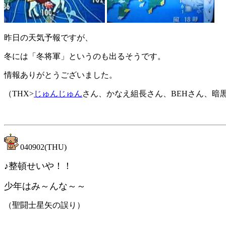
昨日の天気予報ですが、
冬には「冬将軍」というのも出るそうです。
情報ありがとうございました。
（THX>
じゅんじゅん
さん、かなえ組長さん、BEHさん、暗
040902(THU)
♪整頓せいや！！
少年はみ～んな～～
（聖闘士星矢の誤り）