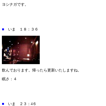
ヨシナガです。
■
いま １８：３６
飲んでおります。帰ったら更新いたしますね。
眠さ：４
■
いま ２３：4６