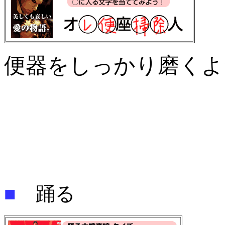
便器をしっかり磨くよ
■
踊る