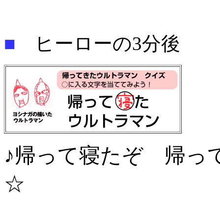
■
ヒーローの3分後
♪帰って寝たぞ 帰っ
☆