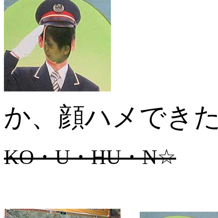
か、顔ハメでき
KO・U・HU・N☆