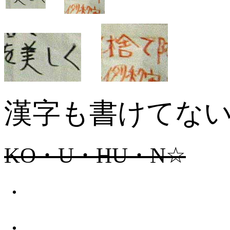
漢字も書けてな
KO・U・HU・N☆
・
・