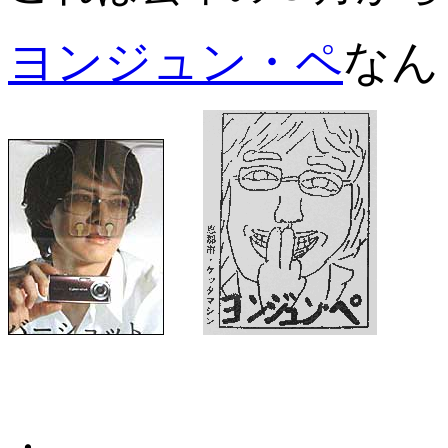
ヨンジュン・ペ
なん
・