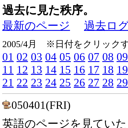
過去に見た秩序。
最新のページ
過去ロ
2005/4月 ※日付をクリッ
01
02
03
04
05
06
07
08
09
11
12
13
14
15
16
17
18
19
21
22
23
24
25
26
27
28
29
050401(FRI)
英語のページを見ていたらu