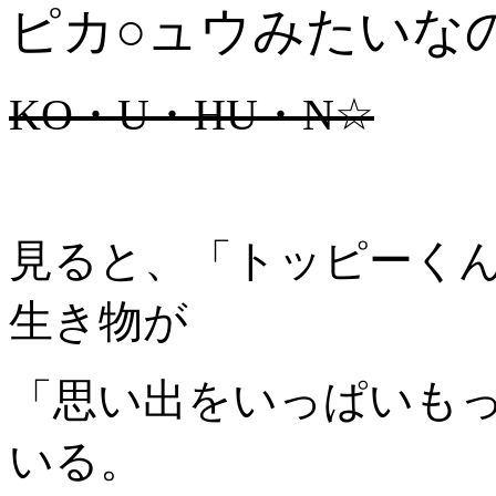
ピカ○ュウみたいな
KO・U・HU・N☆
見ると、「トッピーく
生き物が
「思い出をいっぱいも
いる。