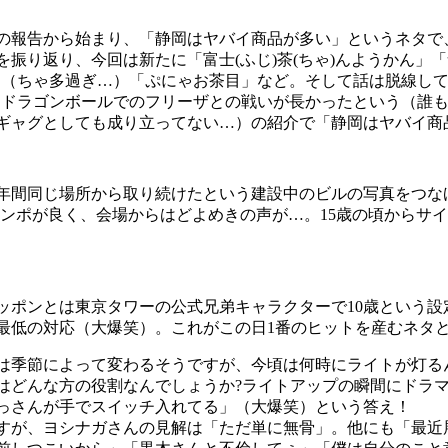
回の報告から始まり、「静岡はヤバイ商品が多い」というネタで
り返り、今回は新たに「富士(ふじ)茶(ちゃ)んようかん」「食
」（ちゃ多過ぎ…）「ぷにゃお茶目」など。そして話は脱線して
由はドラゴンボールでのフリーザとの戦いが長かったという（誰
ギャグとしても成り立ってない…）の紹介で「静岡はヤバイ商
年間同じ場所から取り続けたという建設中のビルの写真をつな
テンポが良く、会場からはどよめきの声が…。15歳の頃からサ
ッポンとは東京タワーの公式兄弟キャラクターで10歳という設
最低の対応（大爆笑）。これがこの日1番のヒットを産むネタ
は季節によって変わるそうですが、今頃は何時にライトが灯る
はどんな方の役割なんでしょうか?ライトアップの瞬間にドラ
っさんが手でスイッチ入れてる」（大爆笑）という答え！
すが、ヨシナガさんの見解は「ただ単に無骨」。他にも「最近