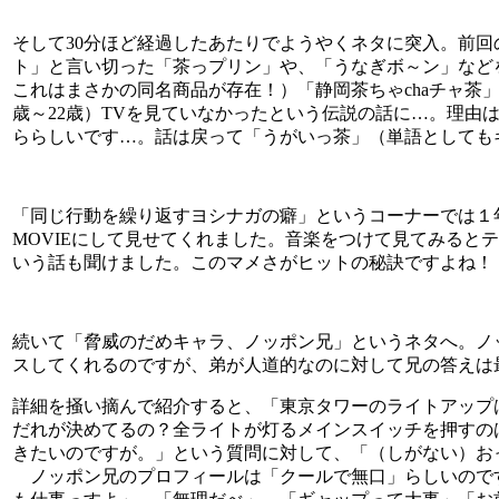
そして30分ほど経過したあたりでようやくネタに突入。前
ト」と言い切った「茶っプリン」や、「うなぎボ～ン」などを振
これはまさかの同名商品が存在！）「静岡茶ちゃchaチャ茶
歳～22歳）TVを見ていなかったという伝説の話に…。理
ららしいです…。話は戻って「うがいっ茶」（単語としても
「同じ行動を繰り返すヨシナガの癖」というコーナーでは１
MOVIEにして見せてくれました。音楽をつけて見てみると
いう話も聞けました。このマメさがヒットの秘訣ですよね！
続いて「脅威のだめキャラ、ノッポン兄」というネタへ。ノ
スしてくれるのですが、弟が人道的なのに対して兄の答えは
詳細を掻い摘んで紹介すると、「東京タワーのライトアップ
だれが決めてるの？全ライトが灯るメインスイッチを押すの
きたいのですが。」という質問に対して、「（しがない）お
ノッポン兄のプロフィールは「クールで無口」らしいので