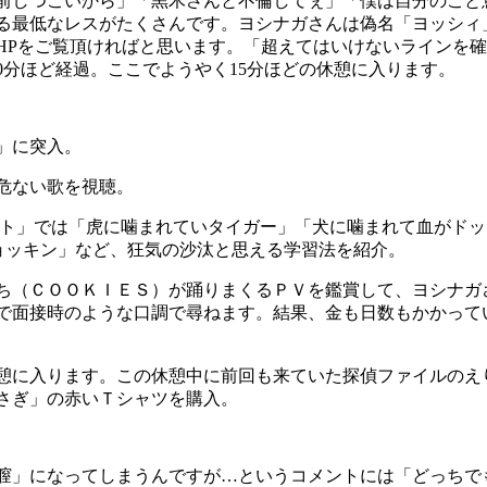
前しつこいから」「黒木さんと不倫してぇ」「僕は自分のこと
る最低なレスがたくさんです。ヨシナガさんは偽名「ヨッシィ
HPをご覧頂ければと思います。「超えてはいけないラインを
0分ほど経過。ここでようやく15分ほどの休憩に入ります。
」に突入。
危ない歌を視聴。
セット」では「虎に噛まれていタイガー」「犬に噛まれて血がド
ョッキン」など、狂気の沙汰と思える学習法を紹介。
ち（ＣＯＯＫＩＥＳ）が踊りまくるＰＶを鑑賞して、ヨシナガ
で面接時のような口調で尋ねます。結果、金も日数もかかって
休憩に入ります。この休憩中に前回も来ていた探偵ファイルのえ
さぎ」の赤いＴシャツを購入。
膣」になってしまうんですが…というコメントには「どっちで