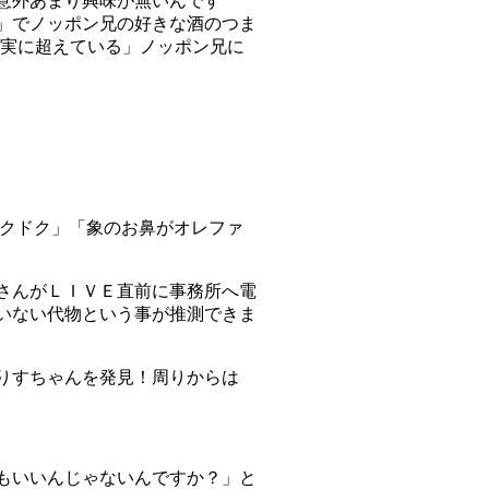
意外あまり興味が無いんです
」でノッポン兄の好きな酒のつま
確実に超えている」ノッポン兄に
ックドク」「象のお鼻がオレファ
さんがＬＩＶＥ直前に事務所へ電
いない代物という事が推測できま
りすちゃんを発見！周りからは
もいいんじゃないんですか？」と