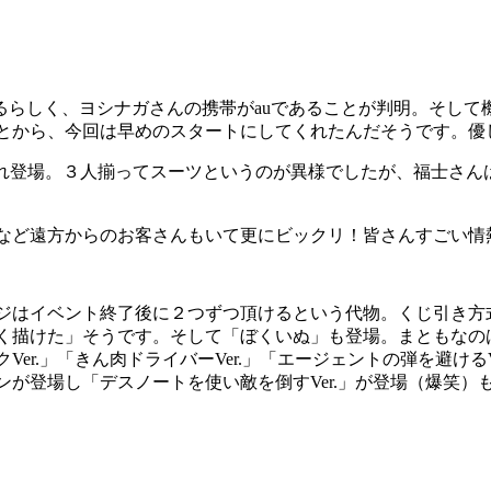
入るらしく、ヨシナガさんの携帯がauであることが判明。そし
とから、今回は早めのスタートにしてくれたんだそうです。優
ばれ登場。３人揃ってスーツというのが異様でしたが、福士さん
など遠方からのお客さんもいて更にビックリ！皆さんすごい情
ジはイベント終了後に２つずつ頂けるという代物。くじ引き方
く描けた」そうです。そして「ぼくいぬ」も登場。まともなの
r.」「きん肉ドライバーVer.」「エージェントの弾を避けるV
が登場し「デスノートを使い敵を倒すVer.」が登場（爆笑）