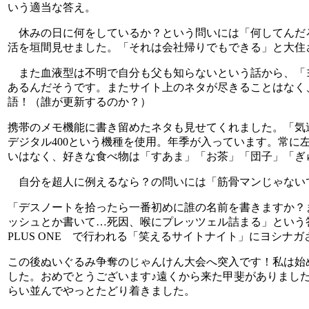
いう適当な答え。
休みの日に何をしているか？という問いには「何してんだ
活を垣間見せました。「それは会社帰りでもできる」と大住
また血液型は不明で自分も父も知らないという話から、「
あるんだそうです。またサイト上のネタが尽きることはなく
語！（誰が更新するのか？）
携帯のメモ機能に書き留めたネタも見せてくれました。「気
デジタル400という機種を使用。年季が入っています。常に
いはなく、好きな食べ物は「すあま」「お茶」「団子」「ぎ
自分を超人に例えるなら？の問いには「筋骨マンじゃない
「デスノートを拾ったら一番初めに誰の名前を書きますか？
ッシュとか書いて…死因、喉にプレッツェル詰まる」という答
PLUS ONE で行われる「笑えるサイトナイト」にヨシナ
この後ぬいぐるみ争奪のじゃんけん大会へ突入です！私は始
した。おめでとうございます♪遠くから来た甲斐がありまし
らい並んでやっとたどり着きました。