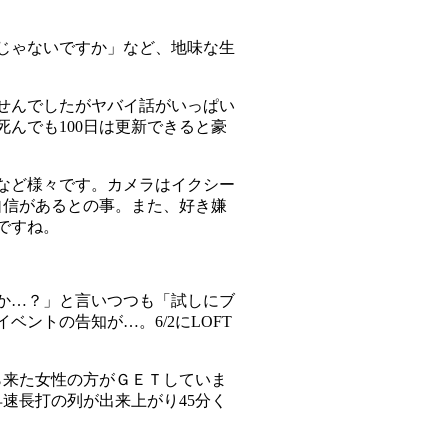
じゃないですか」など、地味な生
せんでしたがヤバイ話がいっぱい
んでも100日は更新できると豪
など様々です。カメラはイクシー
自信があるとの事。また、好き嫌
ですね。
か…？」と言いつつも「試しにブ
ントの告知が…。6/2にLOFT
ら来た女性の方がＧＥＴしていま
速長打の列が出来上がり45分く