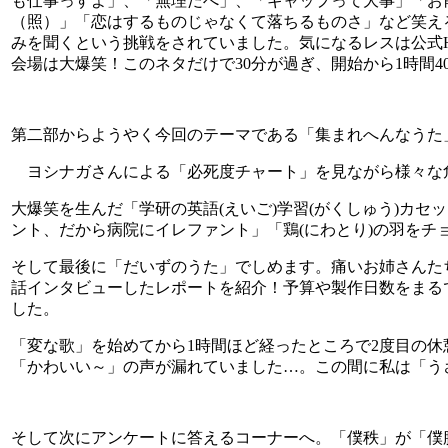
も仕事っすよ」、「無理だべ」、「ギャップって大事」「お
（照）」「恋はするものじゃなくて落ちるものさ」など笑え
みを聞くという挑戦をされていました。気になるレスは公式
会場は大爆笑！このネタだけで30分が過ぎ、開始から1時間4
第二部からようやく今回のテーマである「集まれへんなうた
ヨシナガさんによる「必死度チャート」を見ながら様々な
大爆笑を生んだ「学研の英語(えいご)学習(がくしゅう)カ
ント、だから病院にイレファント」「鶏(にわとり)の羽をチ
そして最後に「だいずのうた」でしめます。痛いお姉さんた
話インタビューしたレポートを紹介！予算や製作日数をまる
した。
「変な歌」を始めてから1時間ほど経ったところで2度目の
「かわいい～」の声が漏れていました…。この間に私は「う
そして次にアンケートに答えるコーナーへ。「僕秩」が「僕