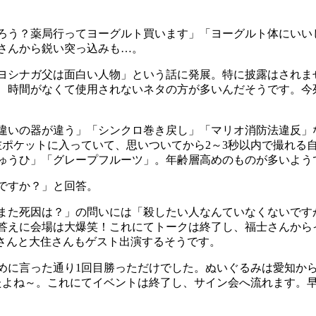
ろう？薬局行ってヨーグルト買います」「ヨーグルト体にいい
さんから鋭い突っ込みも…。
ヨシナガ父は面白い人物」という話に発展。特に披露はされま
、時間がなくて使用されないネタの方が多いんだそうです。今死
違いの器が違う」「シンクロ巻き戻し」「マリオ消防法違反」
左ポケットに入っていて、思いついてから2～3秒以内で撮れる
ゅうひ」「グレープフルーツ」。年齢層高めのものが多いよう
ですか？」と回答。
また死因は？」の問いには「殺したい人なんていなくないです
えに会場は大爆笑！これにてトークは終了し、福士さんからイベ
ガさんと大住さんもゲスト出演するそうです。
めに言った通り1回目勝っただけでした。ぬいぐるみは愛知か
たよね～。これにてイベントは終了し、サイン会へ流れます。早