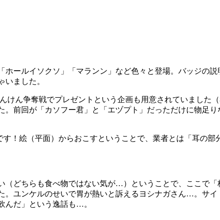
「ホールイソクソ」「マランン」など色々と登場。バッジの説
ゃいました。
ゃんけん争奪戦でプレゼントという企画も用意されていました（
た。前回が「カソフー君」と「エヅプト」だっただけに物足り
そうです！絵（平面）からおこすということで、業者とは「耳の
い（どちらも食べ物ではない気が…）ということで、ここで「
た。ユンケルのせいで胃が熱いと訴えるヨシナガさん…。サイ
飲んだ」という逸話も…。