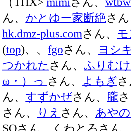
（THX>
mimi
さん、
wtb
ん、
かとゆー家断絶
さん
hk.dmz-plus.com
さん、
モ
(
top
)、、
fgo
さん、
ヨシ
つかれた
さん、
ふりむけ
ω・）っ
さん、
よもぎ
さ
ん、
すずかぜ
さん、
朧
さ
さん、
りえ
さん、
あやの
SOさん、くわとろさん