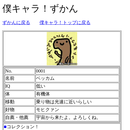
僕キャラ！ずかん
ずかんに戻る
僕キャラ！トップに戻る
No.
0001
名前
ベッカム
IQ
低い
体
有機体
移動
乗り物は光速に近いらしい
好物
モヒクァン
自薦・他薦
宇宙から来たよ。よろしくね。
■
コレクション！