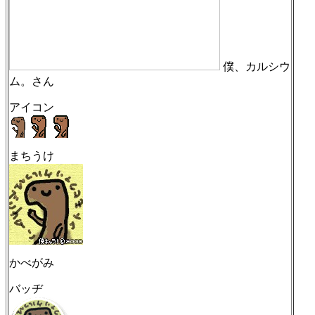
僕、カルシウ
ム。さん
アイコン
まちうけ
かべがみ
バッヂ