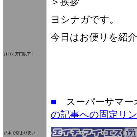
＞挨拶
ヨシナガです。
今日はお便りを紹
↓1TB1万円以下！
■
スーパーサマー
の記事への固定リ
↓6本で店より安い…