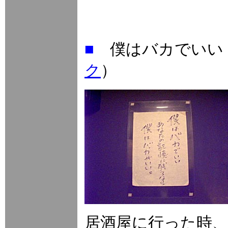
■
僕はバカでい
ク
）
居酒屋に行った時