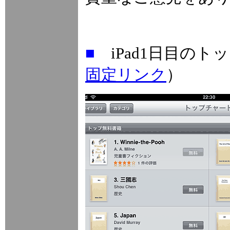
■
iPad1日目の
固定リンク
）