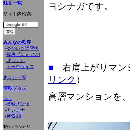
駄文一覧
ヨシナガです。
サイト内検索
みんなの秩序
├
ゆかいな誤変換
├
僕秩プレミアム!
├
ぼうくん
■
右肩上がりマ
└
トークライブ
まんが一覧
リンク
）
僕秩グッズ
高層マンションを
Link
├
登録式Link
├
アンテナ
└
検索:僕
製作：ヨシナガ