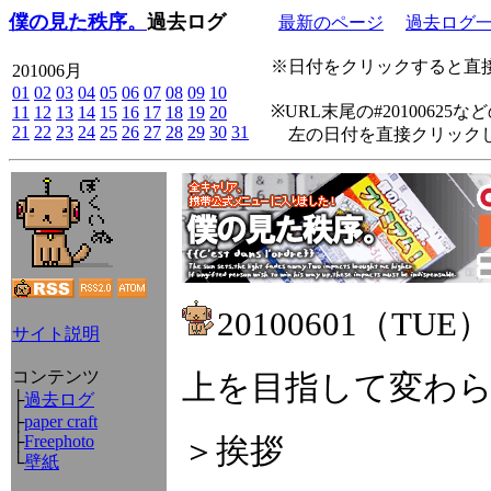
僕の見た秩序。
過去ログ
最新のページ
過去ログ
※日付をクリックすると直接
201006月
01
02
03
04
05
06
07
08
09
10
※URL末尾の#2010062
11
12
13
14
15
16
17
18
19
20
21
22
23
24
25
26
27
28
29
30
31
左の日付を直接クリックし
20100601（TUE）
サイト説明
コンテンツ
上を目指して変わ
├
過去ログ
├
paper craft
├
Freephoto
＞挨拶
└
壁紙