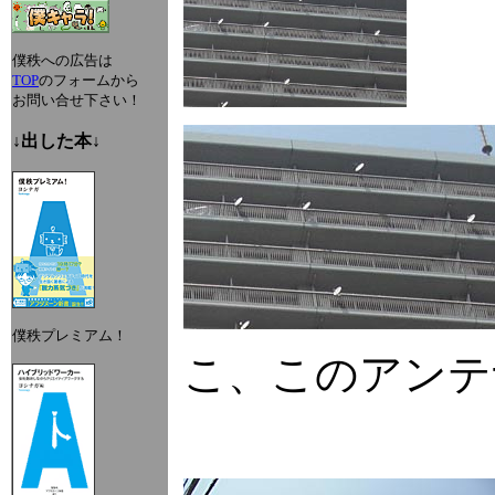
僕秩への広告は
TOP
のフォームから
お問い合せ下さい！
↓出した本↓
僕秩プレミアム！
こ、このアンテ