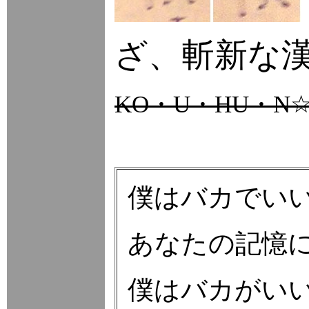
ざ、斬新な
KO・U・HU・N
僕はバカでい
あなたの記憶
僕はバカがい