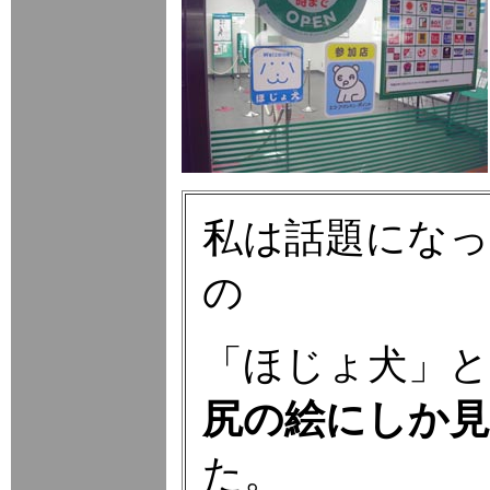
私は話題にな
の
「ほじょ犬」
尻の絵にしか
た。