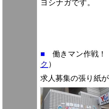
ヨシナガです。
■
働きマン作戦
ク
）
求人募集の張り紙