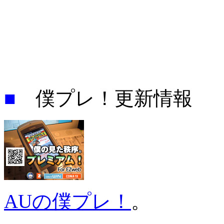
■
僕プレ！更新情報
AUの僕プレ！
。