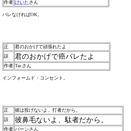
作者
けいた
さん
バレなければOK。
正
君のおかげで頑張れたよ
君のおかげで癌バレたよ
誤
作者
Tar.さん
インフォームド・コンセント。
正
彼は投げないよ、打者だから。
彼鼻毛ないよ、駄者だから。
誤
作者
バーンさん