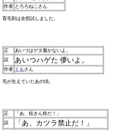
作者
とろろねこさん
育毛剤は全部試しました。
正
あいつはゲタ履かないよ。
あいつハゲた 儚いよ
。
誤
作者
くも
さん
毛が生えていたあの頃。
正
「あ、桂きん枝だ！」
「あ、カツラ禁止だ！」
誤