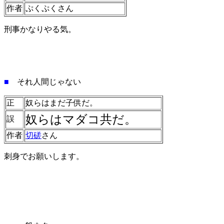
作者
ぷくぷくさん
刑事かなりやる気。
■
それ人間じゃない
正
奴らはまだ子供だ。
奴らはマダコ共だ。
誤
作者
切磋
さん
刺身でお願いします。