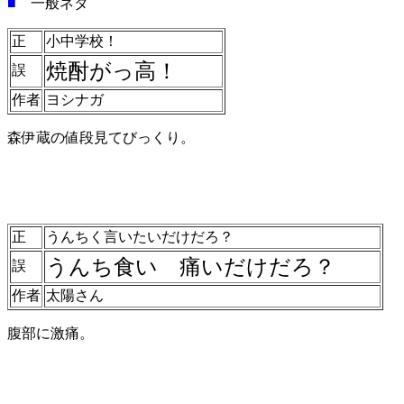
■
一般ネタ
正
小中学校！
焼酎がっ高！
誤
作者
ヨシナガ
森伊蔵の値段見てびっくり。
正
うんちく言いたいだけだろ？
うんち食い 痛いだけだろ？
誤
作者
太陽さん
腹部に激痛。