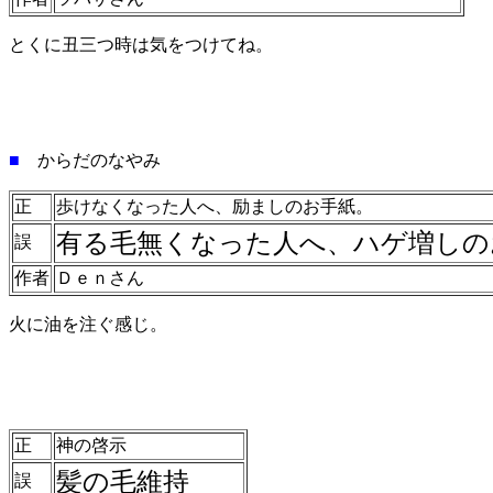
とくに丑三つ時は気をつけてね。
■
からだのなやみ
正
歩けなくなった人へ、励ましのお手紙。
有る毛無くなった人へ、ハゲ増しの
誤
作者
Ｄｅｎさん
火に油を注ぐ感じ。
正
神の啓示
髪の毛維持
誤