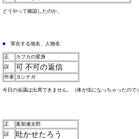
どうやって確認したのか。
■
実在する地名、人物名
正
カフカの変身
可
不可の返信
誤
作者
ヨシナガ
今日の会議は出席できません。（体が虫になっちゃったので
正
葉加瀬太郎
吐かせたろう
誤