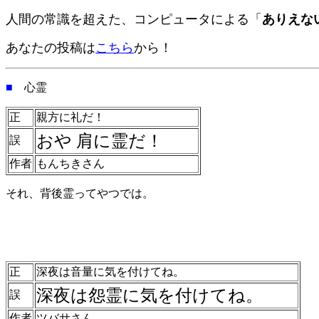
人間の常識を超えた、コンピュータによる「
ありえな
あなたの投稿は
こちら
から！
■
心霊
正
親方に礼だ！
おや 肩に霊だ！
誤
作者
もんちきさん
それ、背後霊ってやつでは。
正
深夜は音量に気を付けてね。
深夜は怨霊に気を付けてね。
誤
作者
ツバサさん