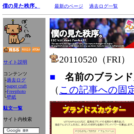
僕の見た秩序。
最新のページ
過去ログ一覧
20110520（FRI）
サイト説明
コンテンツ
■
名前のブランド
├
過去ログ
├
paper craft
（
この記事への固
├
Freephoto
└
壁紙
駄文一覧
サイト内検索