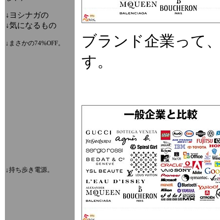
↓ヨシナガの
↓気になるもの
ブランド企業って
↓まさかの74%OFF。
す。
↓持ち歩き電源。