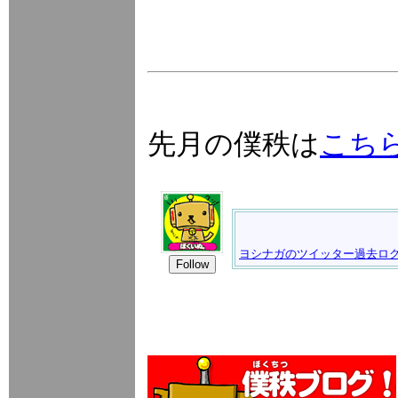
先月の僕秩
は
こち