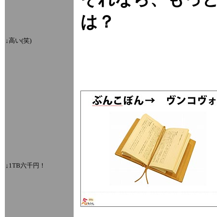
は？
↓高い(笑)
↓1TB六千円！