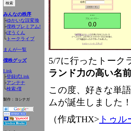
みんなの秩序
├
ゆかいな誤変換
├
僕秩プレミアム!
├
ぼうくん
└
トークライブ
まんが一覧
5/7に行ったトー
僕秩グッズ
ランド力の高い名
Link
├
登録式Link
├
アンテナ
この度、好きな単
└
検索:僕
製作：ヨシナガ
ムが誕生しました
（作成THX>
トゥル