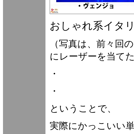
おしゃれ系イタ
（写真は、前々回
にレーザーを当て
・
・
ということで、
実際にかっこいい