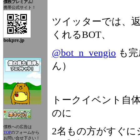
僕秩プレミアム!
携帯公式サイト！
ツイッターでは、
くれるBOT、
bokpre.jp
@bot_n_vengio
も完
ん）
トークイベント自体
のに
僕秩への広告は
2名もの方がすぐに
TOP
のフォームから
お問い合せ下さい！