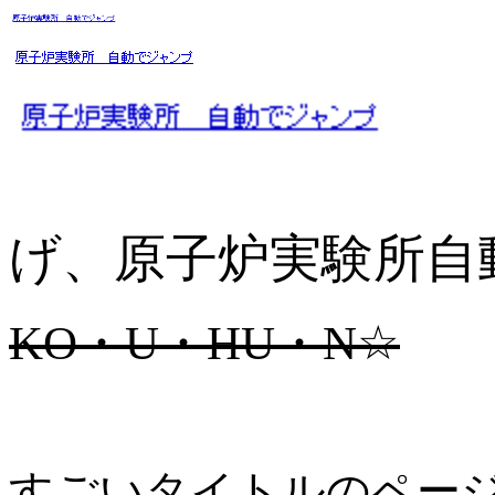
げ、原子炉実験所自
KO・U・HU・N☆
すごいタイトルのペー