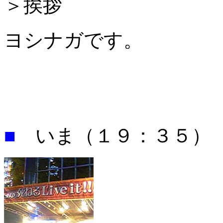
＞挨拶
ヨシナガです。
■
いま（１９：３５