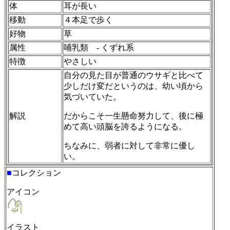
体
耳が長い
移動
４本足で歩く
好物
草
属性
哺乳類 - くずれ系
特徴
やさしい
自分の見た目が普通のウサギと比べて
少しだけ変だというのは、幼い頃から
気づいていた。
解説
だからこそ一生懸命努力して、後に極
めて高い頭脳を誇るようになる。
ちなみに、弱者に対して非常に優し
い。
■
コレクション
アイコン
イラスト