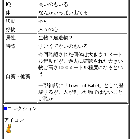
IQ
高いのもいる
体
なんかいっぱい出てる
移動
不可
好物
人々の心
属性
生物？建造物？
特徴
すごくでかいのもいる
今回確認された個体は大きさ１メート
ル程度だが、過去に確認された大きい
物は高さ1000メートル程度になるとい
う。
自薦・他薦
一部神話に「Tower of Babel」として登
場するが、人が創った物ではないこと
は確か。
■
コレクション
アイコン