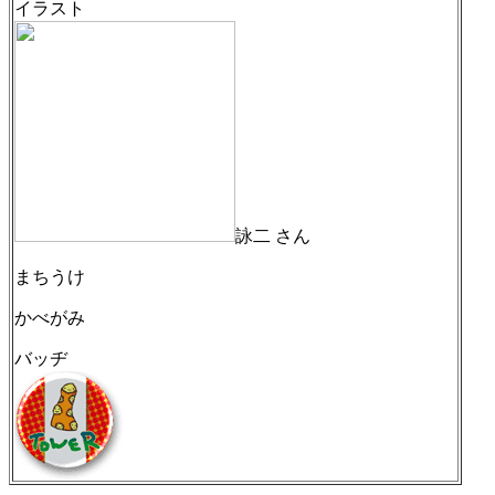
イラスト
詠二 さん
まちうけ
かべがみ
バッヂ