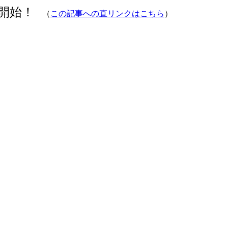
供開始！
（
この記事への直リンクはこちら
）