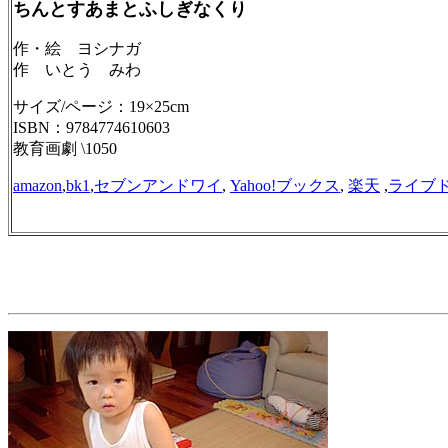
ちんとすあまとふしぎなくり
作・絵 ヨシナガ
作 いとう みわ
サイズ/ページ：19×25cm
ISBN：9784774610603
教育画劇 \1050
amazon
,
bk1
,
セブンアンドワイ
,
Yahoo!ブックス
,
楽天
,
ライブ