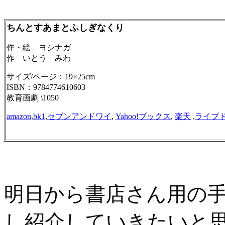
ちんとすあまとふしぎなくり
作・絵 ヨシナガ
作 いとう みわ
サイズ/ページ：19×25cm
ISBN：9784774610603
教育画劇 \1050
amazon
,
bk1
,
セブンアンドワイ
,
Yahoo!ブックス
,
楽天
,
ライブ
明日から書店さん用の手
し紹介していきたいと