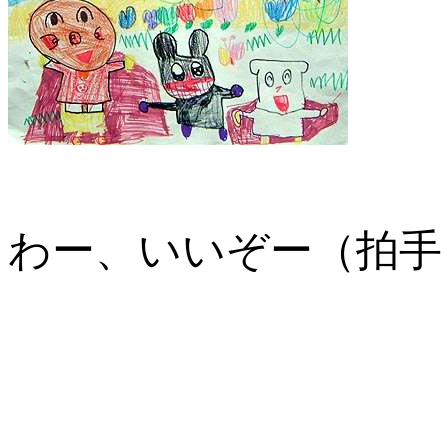
わー、いいぞー（拍手