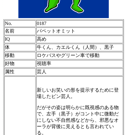
No.
0187
名前
パペットオミット
IQ
高め
体
牛くん、カエルくん（人間）、黒子
移動
ロケバスやグリーン車で移動
好物
視聴率
属性
芸人
新しいお笑いの形を提示するために登
場したピン芸人。
だがその姿は明らかに既視感のある物
で、左手（黒子）がコント中に微動だ
にしない不自然感などから、邪悪なオ
ーラが背後に見えるとも言われてい
る。