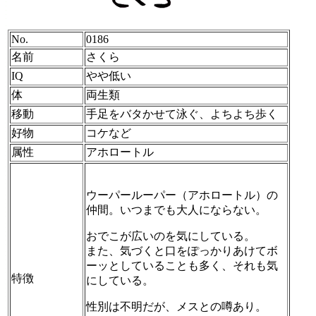
No.
0186
名前
さくら
IQ
やや低い
体
両生類
移動
手足をバタかせて泳ぐ、よちよち歩く
好物
コケなど
属性
アホロートル
ウーパールーパー（アホロートル）の
仲間。いつまでも大人にならない。
おでこが広いのを気にしている。
また、気づくと口をぽっかりあけてボ
ーッとしていることも多く、それも気
特徴
にしている。
性別は不明だが、メスとの噂あり。