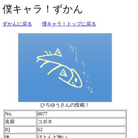
僕キャラ！ずかん
ずかんに戻る
僕キャラ！トップに戻る
ひろゆうさんの投稿！
No.
0077
名前
コボネ
IQ
62
体
ほとんど無い