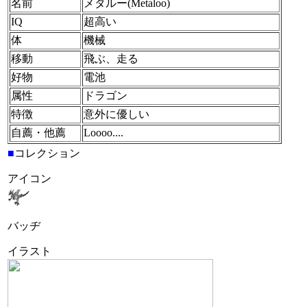
名前
メタルー(Metaloo)
IQ
超高い
体
機械
移動
飛ぶ、走る
好物
電池
属性
ドラゴン
特徴
意外に優しい
自薦・他薦
Loooo....
■
コレクション
アイコン
バッヂ
イラスト