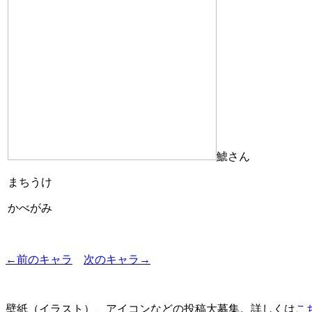
鯱さん
まちうけ
かべがみ
←前のキャラ
次のキャラ→
壁紙（イラスト）、アイコンなどの投稿大募集。詳しくは
こ