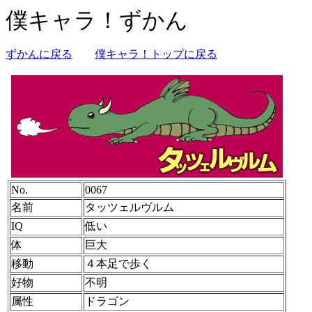
僕キャラ！ずかん
ずかんに戻る
僕キャラ！トップに戻る
No.
0067
名前
タッツェルヴルム
IQ
低い
体
巨大
移動
４本足で歩く
好物
不明
属性
ドラゴン