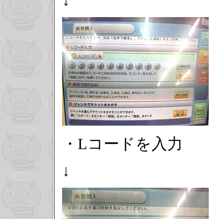
↓
・Lコードを入力
↓