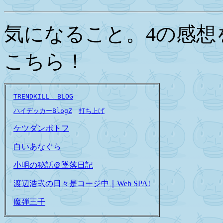
気になること。4の感想
こちら！
TRENDKILL  BLOG
ハイデッカーBlogZ
打ち上げ
ケツダンポトフ
白いあなぐら
小明の秘話＠墜落日記
渡辺浩弐の日々是コージ中｜Web SPA!
魔弾三千