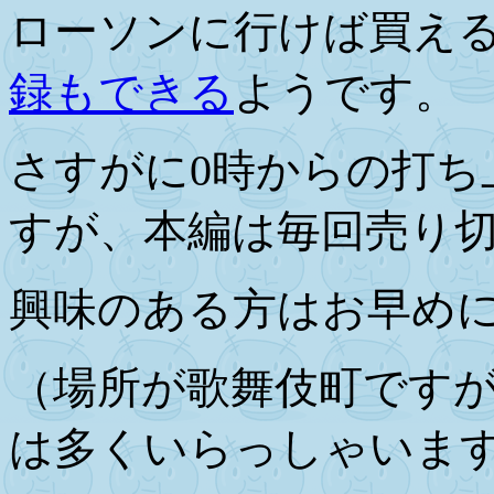
ローソンに行けば買え
録もできる
ようです。
さすがに0時からの打ち
すが、本編は毎回売り
興味のある方はお早め
（場所が歌舞伎町です
は多くいらっしゃいま