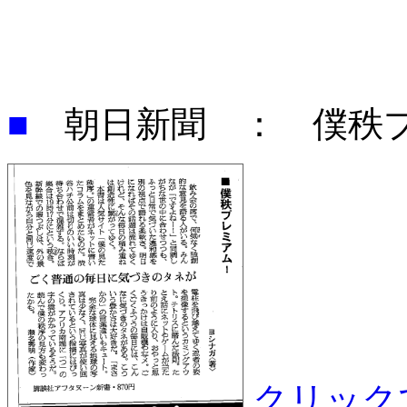
■
朝日新聞 ： 僕秩プ
クリック