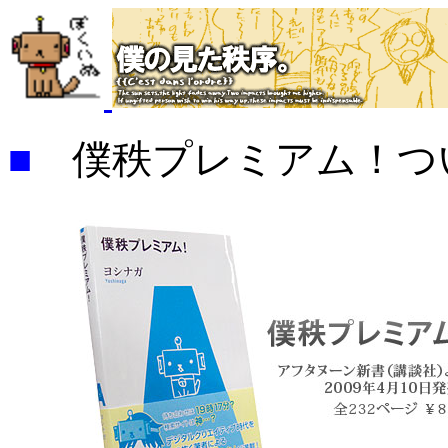
■
僕秩プレミアム！つ