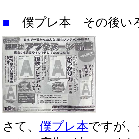
■
僕プレ本 その後い
さて、
僕プレ本
ですが、