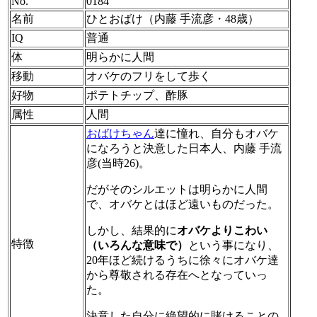
No.
0184
名前
ひとおばけ（内藤 手流彦・48歳）
IQ
普通
体
明らかに人間
移動
オバケのフリをして歩く
好物
ポテトチップ、酢豚
属性
人間
おばけちゃん
達に憧れ、自分もオバケ
になろうと決意した日本人、内藤 手流
彦(当時26)。
だがそのシルエットは明らかに人間
で、オバケとはほど遠いものだった。
しかし、結果的に
オバケよりこわい
特徴
（いろんな意味で）
という事になり、
20年ほど続けるうちに徐々にオバケ達
から尊敬される存在へとなっていっ
た。
決意した自分に絶望的に賭けることの