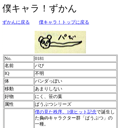
僕キャラ！ずかん
ずかんに戻る
僕キャラ！トップに戻る
No.
0181
名前
パび
IQ
不明
体
パンダっぽい
移動
あまりしない
好物
にく、笹の葉
属性
ぱうぶつシリーズ
僕の見た秩序。1億ヒット記念
で誕生し
た
負の
キャラクター群「ぱうぶつ」の
一種。