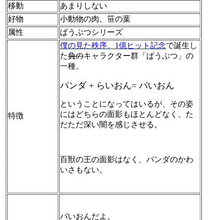
移動
あまりしない
好物
小動物の肉、笹の葉
属性
ぱうぶつシリーズ
僕の見た秩序。1億ヒット記念
で誕生し
た
負の
キャラクター群「ぱうぶつ」の
一種。
パンダ + らいおん= パいおん
ということになってはいるが、その姿
にはどちらの面影もほとんどなく、た
特徴
だただ深い闇を感じさせる。
百獣の王の面影はなく、パンダのかわ
いさもない。
パいおんだよ。