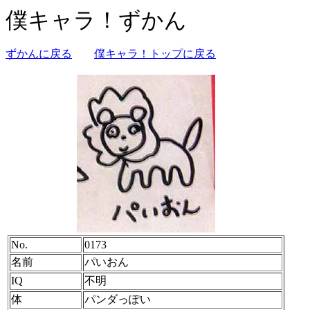
僕キャラ！ずかん
ずかんに戻る
僕キャラ！トップに戻る
No.
0173
名前
パいおん
IQ
不明
体
パンダっぽい