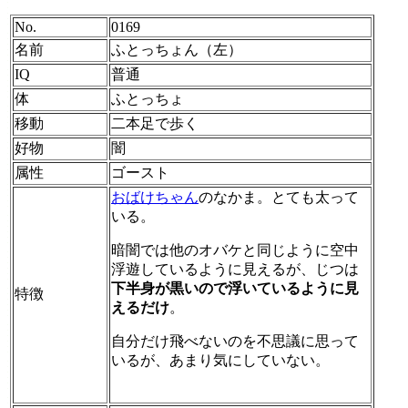
No.
0169
名前
ふとっちょん（左）
IQ
普通
体
ふとっちょ
移動
二本足で歩く
好物
闇
属性
ゴースト
おばけちゃん
のなかま。とても太って
いる。
暗闇では他のオバケと同じように空中
浮遊しているように見えるが、じつは
下半身が黒いので浮いているように見
特徴
えるだけ
。
自分だけ飛べないのを不思議に思って
いるが、あまり気にしていない。