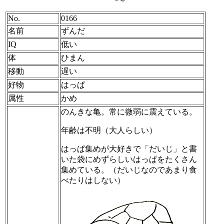
No.
0166
名前
ずんだ
IQ
低い
体
ひまん
移動
遅い
好物
はっぱ
属性
かめ
のんきな亀。常に微弱に震えている。
年齢は不明（大人らしい）
はっぱ集めが大好きで「だいじ」と書
いた袋にめずらしいはっぱをたくさん
集めている。（だいじなのであまり食
べたりはしない）