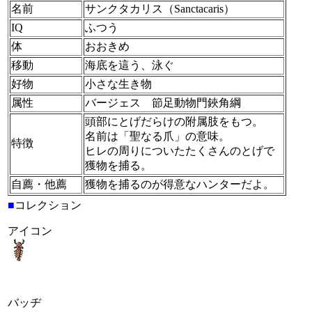
名前
サンクタカリス（Sanctacaris）
IQ
ふつう
体
おおきめ
移動
海底を這う、泳ぐ
好物
小さな生き物
属性
バージェス 節足動物門鋏角綱
頭部にとげだらけの附属肢をもつ。
名前は「聖なる爪」の意味。
特徴
ヒレの周りについたたくさんのとげで
獲物を捕る。
自薦・他薦
獲物を捕るのが得意なハンターだよ。
■
コレクション
アイコン
バッヂ