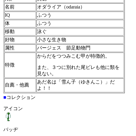
名前
オダライア（odaraia）
IQ
ふつう
体
ふつう
移動
泳ぐ
好物
小さな生き物
属性
バージェス 節足動物門
からだをつつみこむ甲が特徴的。
特徴
また、３つに別れた尾ビレも他に類を
見ない。
あだ名は「雪ん子（ゆきんこ）」だ
自薦・他薦
よ！！
■
コレクション
アイコン
バッヂ