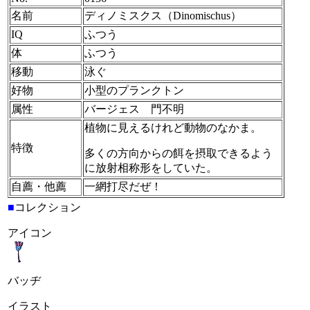
名前
ディノミスクス（Dinomischus）
IQ
ふつう
体
ふつう
移動
泳ぐ
好物
小型のプランクトン
属性
バージェス 門不明
植物に見えるけれど動物のなかま。
特徴
多くの方向からの餌を摂取できるよう
に放射相称形をしていた。
自薦・他薦
一網打尽だぜ！
■
コレクション
アイコン
バッヂ
イラスト