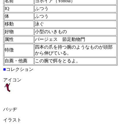
名前
ヨホイア（Yohoia）
IQ
ふつう
体
ふつう
移動
泳ぐ
好物
小型のいきもの
属性
バージェス 節足動物門
四本の爪を持つ腕のようなものが頭部
特徴
から伸びている。
自薦・他薦
この腕で餌をとるよ。
■
コレクション
アイコン
バッヂ
イラスト