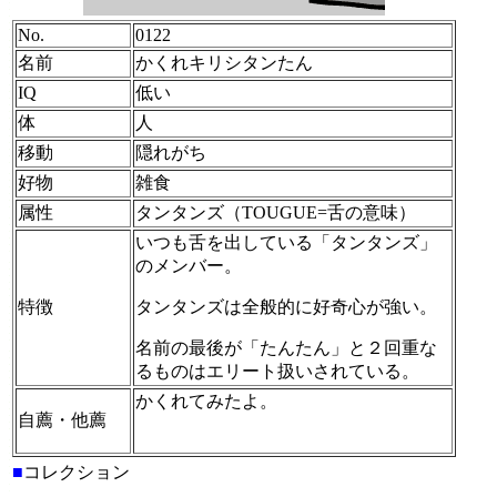
No.
0122
名前
かくれキリシタンたん
IQ
低い
体
人
移動
隠れがち
好物
雑食
属性
タンタンズ（TOUGUE=舌の意味）
いつも舌を出している「タンタンズ」
のメンバー。
特徴
タンタンズは全般的に好奇心が強い。
名前の最後が「たんたん」と２回重な
るものはエリート扱いされている。
かくれてみたよ。
自薦・他薦
■
コレクション